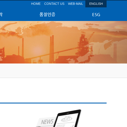
HOME
CONTACT US
WEB-MAIL
ENGLISH
작
품질인증
ESG